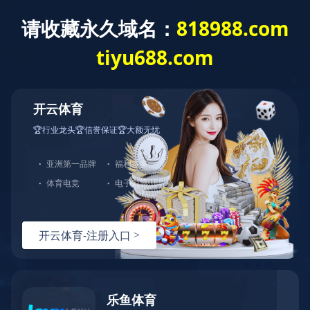
欢迎访问 法德电器有限公司官网！
登录
注册
搜索